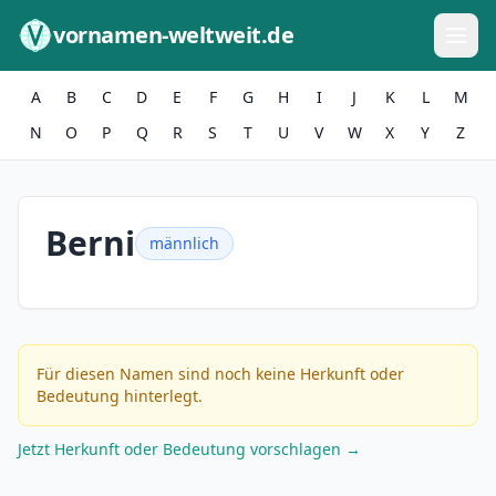
Zum Inhalt springen
vornamen-weltweit.de
A
B
C
D
E
F
G
H
I
J
K
L
M
N
O
P
Q
R
S
T
U
V
W
X
Y
Z
Berni
männlich
Für diesen Namen sind noch keine Herkunft oder
Bedeutung hinterlegt.
Jetzt Herkunft oder Bedeutung vorschlagen →