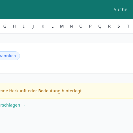
Suche
G
H
I
J
K
L
M
N
O
P
Q
R
S
T
ännlich
eine Herkunft oder Bedeutung hinterlegt.
orschlagen →