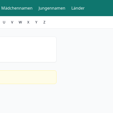
Mädchennamen
Jungennamen
Länder
U
V
W
X
Y
Z