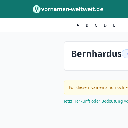
Zum Inhalt springen
vornamen-weltweit.de
A
B
C
D
E
F
Bernhardus
m
Für diesen Namen sind noch k
Jetzt Herkunft oder Bedeutung v