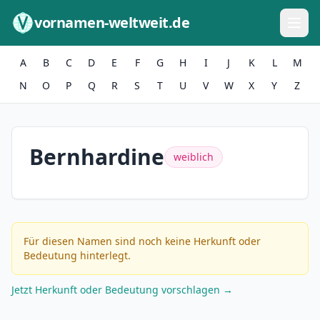
Zum Inhalt springen
vornamen-weltweit.de
A
B
C
D
E
F
G
H
I
J
K
L
M
N
O
P
Q
R
S
T
U
V
W
X
Y
Z
Bernhardine
weiblich
Für diesen Namen sind noch keine Herkunft oder
Bedeutung hinterlegt.
Jetzt Herkunft oder Bedeutung vorschlagen →