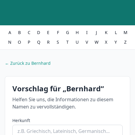
A
B
C
D
E
F
G
H
I
J
K
L
M
N
O
P
Q
R
S
T
U
V
W
X
Y
Z
← Zurück zu Bernhard
Vorschlag für „Bernhard“
Helfen Sie uns, die Informationen zu diesem
Namen zu vervollständigen.
Herkunft