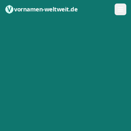
Zum Inhalt springen
vornamen-weltweit.de