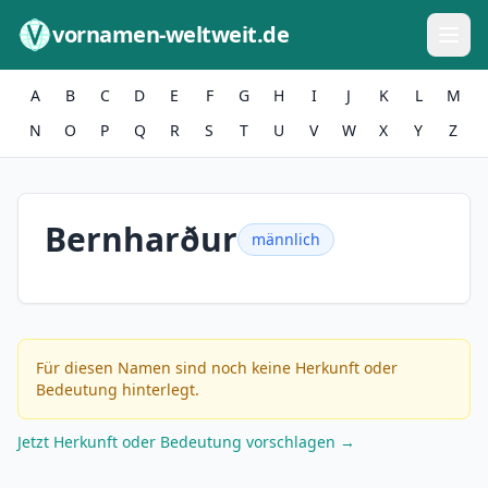
Zum Inhalt springen
vornamen-weltweit.de
A
B
C
D
E
F
G
H
I
J
K
L
M
N
O
P
Q
R
S
T
U
V
W
X
Y
Z
Bernharður
männlich
Für diesen Namen sind noch keine Herkunft oder
Bedeutung hinterlegt.
Jetzt Herkunft oder Bedeutung vorschlagen →