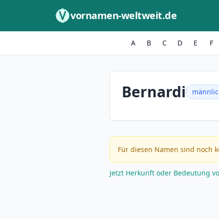
Zum Inhalt springen
vornamen-weltweit.de
A
B
C
D
E
F
Bernardi
männli
Für diesen Namen sind noch k
Jetzt Herkunft oder Bedeutung v