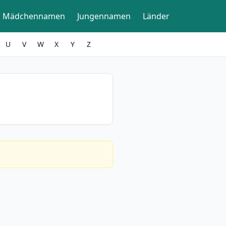
Mädchennamen
Jungennamen
Länder
U
V
W
X
Y
Z