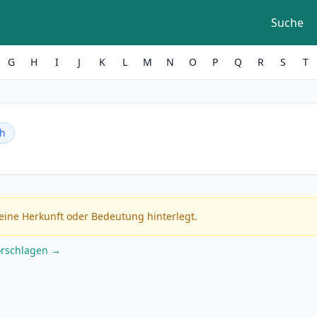
Suche
G
H
I
J
K
L
M
N
O
P
Q
R
S
T
ch
eine Herkunft oder Bedeutung hinterlegt.
orschlagen →