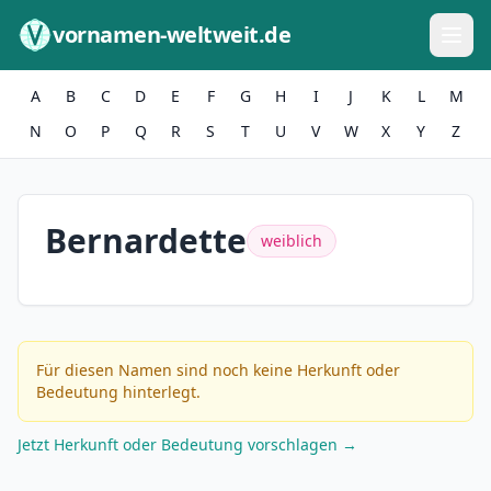
Zum Inhalt springen
vornamen-weltweit.de
A
B
C
D
E
F
G
H
I
J
K
L
M
N
O
P
Q
R
S
T
U
V
W
X
Y
Z
Bernardette
weiblich
Für diesen Namen sind noch keine Herkunft oder
Bedeutung hinterlegt.
Jetzt Herkunft oder Bedeutung vorschlagen →