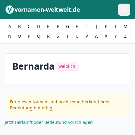
Zum Inhalt springen
vornamen-weltweit.de
A
B
C
D
E
F
G
H
I
J
K
L
M
N
O
P
Q
R
S
T
U
V
W
X
Y
Z
Bernarda
weiblich
Für diesen Namen sind noch keine Herkunft oder
Bedeutung hinterlegt.
Jetzt Herkunft oder Bedeutung vorschlagen →