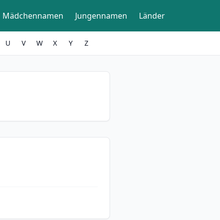
Mädchennamen
Jungennamen
Länder
U
V
W
X
Y
Z