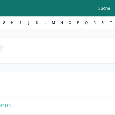
Suche
G
H
I
J
K
L
M
N
O
P
Q
R
S
T
gänzen →