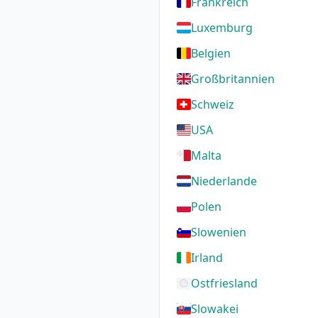
Frankreich
Luxemburg
Belgien
Großbritannien
Schweiz
USA
Malta
Niederlande
Polen
Slowenien
Irland
Ostfriesland
Slowakei