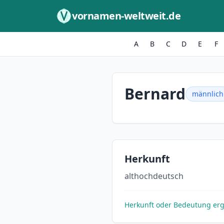
Zum Inhalt springen
vornamen-weltweit.de
A
B
C
D
E
F
Bernard
männlich
Herkunft
althochdeutsch
Herkunft oder Bedeutung er