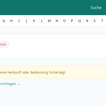
Suche
G
H
I
J
K
L
M
N
O
P
Q
R
S
T
lich
eine Herkunft oder Bedeutung hinterlegt.
orschlagen →