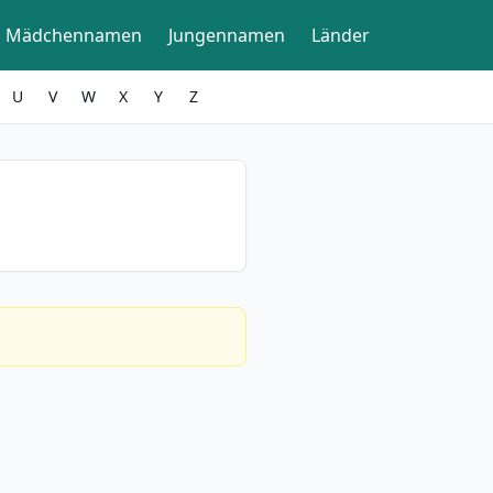
Mädchennamen
Jungennamen
Länder
U
V
W
X
Y
Z