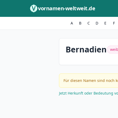
Zum Inhalt springen
vornamen-weltweit.de
A
B
C
D
E
F
Bernadien
weib
Für diesen Namen sind noch k
Jetzt Herkunft oder Bedeutung v