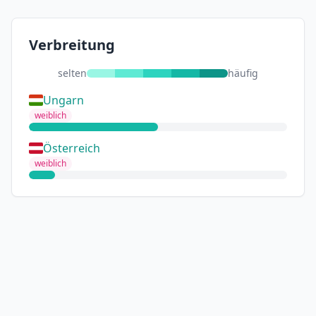
Verbreitung
selten
häufig
Ungarn
weiblich
Österreich
weiblich