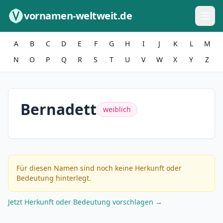
Zum Inhalt springen
vornamen-weltweit.de
A
B
C
D
E
F
G
H
I
J
K
L
M
N
O
P
Q
R
S
T
U
V
W
X
Y
Z
Bernadett
weiblich
Für diesen Namen sind noch keine Herkunft oder
Bedeutung hinterlegt.
Jetzt Herkunft oder Bedeutung vorschlagen →