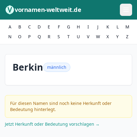
Zum Inhalt springen
vornamen-weltweit.de
A
B
C
D
E
F
G
H
I
J
K
L
M
N
O
P
Q
R
S
T
U
V
W
X
Y
Z
Berkin
männlich
Für diesen Namen sind noch keine Herkunft oder
Bedeutung hinterlegt.
Jetzt Herkunft oder Bedeutung vorschlagen →