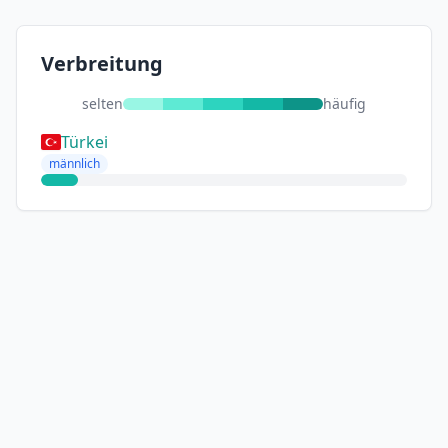
Verbreitung
selten
häufig
Türkei
männlich