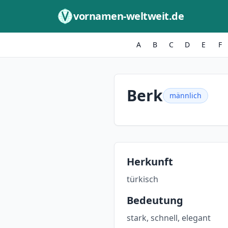
Zum Inhalt springen
vornamen-weltweit.de
A
B
C
D
E
F
Berk
männlich
Herkunft
türkisch
Bedeutung
stark, schnell, elegant