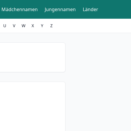
Mädchennamen
Jungennamen
Länder
U
V
W
X
Y
Z