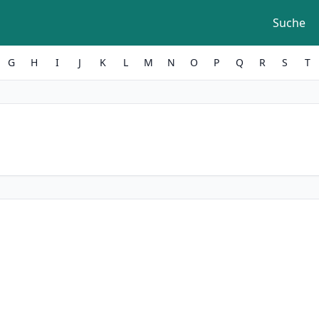
Suche
G
H
I
J
K
L
M
N
O
P
Q
R
S
T