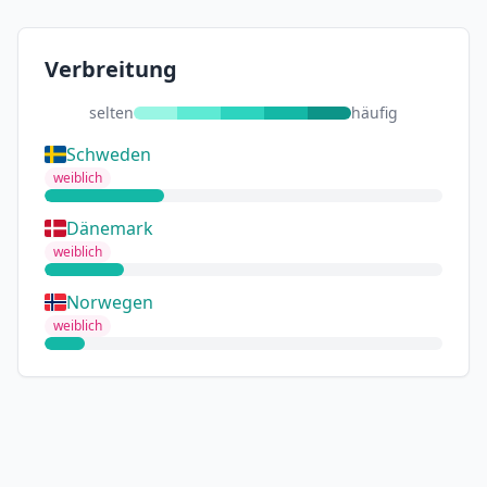
Verbreitung
selten
häufig
Schweden
weiblich
Dänemark
weiblich
Norwegen
weiblich