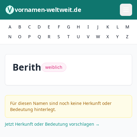
Zum Inhalt springen
vornamen-weltweit.de
A
B
C
D
E
F
G
H
I
J
K
L
M
N
O
P
Q
R
S
T
U
V
W
X
Y
Z
Berith
weiblich
Für diesen Namen sind noch keine Herkunft oder
Bedeutung hinterlegt.
Jetzt Herkunft oder Bedeutung vorschlagen →