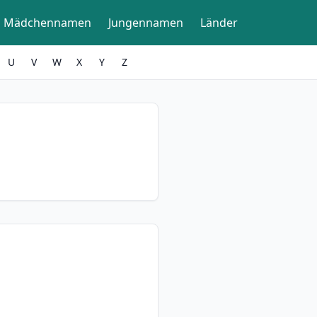
Mädchennamen
Jungennamen
Länder
U
V
W
X
Y
Z