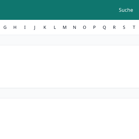
Suche
G
H
I
J
K
L
M
N
O
P
Q
R
S
T