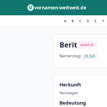
Zum Inhalt springen
vornamen-weltweit.de
A
B
C
D
E
F
Berit
weiblich
Namenstag:
23. Juli
Herkunft
Norwegen
Bedeutung