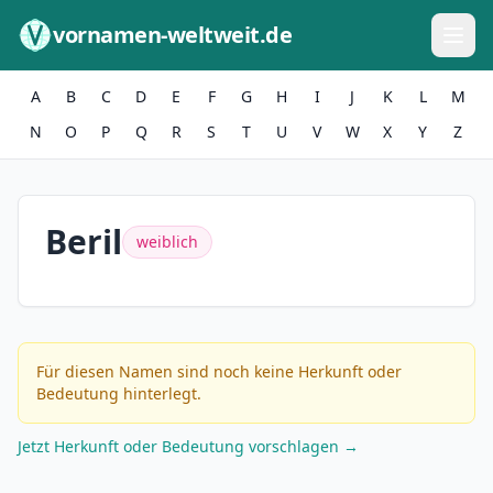
Zum Inhalt springen
vornamen-weltweit.de
A
B
C
D
E
F
G
H
I
J
K
L
M
N
O
P
Q
R
S
T
U
V
W
X
Y
Z
Beril
weiblich
Für diesen Namen sind noch keine Herkunft oder
Bedeutung hinterlegt.
Jetzt Herkunft oder Bedeutung vorschlagen →