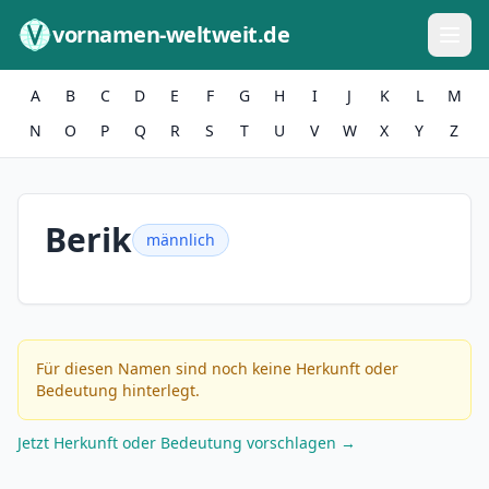
Zum Inhalt springen
vornamen-weltweit.de
A
B
C
D
E
F
G
H
I
J
K
L
M
N
O
P
Q
R
S
T
U
V
W
X
Y
Z
Berik
männlich
Für diesen Namen sind noch keine Herkunft oder
Bedeutung hinterlegt.
Jetzt Herkunft oder Bedeutung vorschlagen →