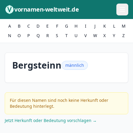
Zum Inhalt springen
vornamen-weltweit.de
A
B
C
D
E
F
G
H
I
J
K
L
M
N
O
P
Q
R
S
T
U
V
W
X
Y
Z
Bergsteinn
männlich
Für diesen Namen sind noch keine Herkunft oder
Bedeutung hinterlegt.
Jetzt Herkunft oder Bedeutung vorschlagen →