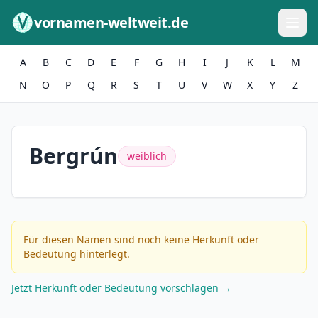
Zum Inhalt springen
vornamen-weltweit.de
A
B
C
D
E
F
G
H
I
J
K
L
M
N
O
P
Q
R
S
T
U
V
W
X
Y
Z
Bergrún
weiblich
Für diesen Namen sind noch keine Herkunft oder
Bedeutung hinterlegt.
Jetzt Herkunft oder Bedeutung vorschlagen →