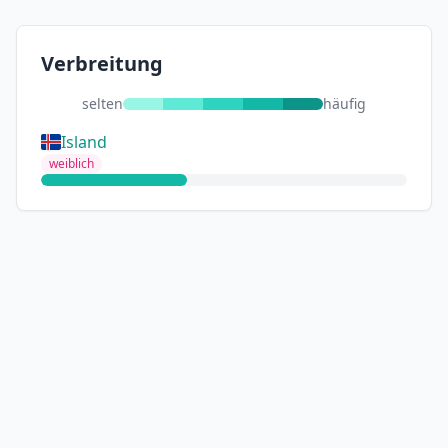
Verbreitung
selten
häufig
Island
weiblich