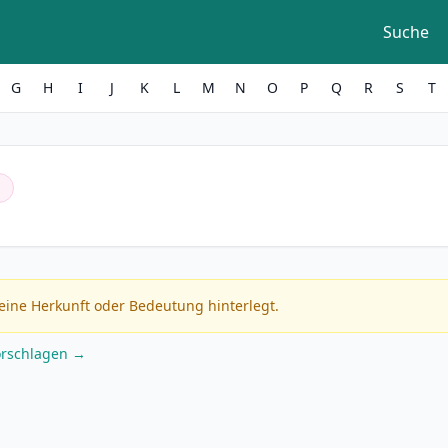
Suche
G
H
I
J
K
L
M
N
O
P
Q
R
S
T
h
eine Herkunft oder Bedeutung hinterlegt.
orschlagen →