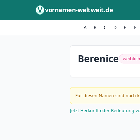
Zum Inhalt springen
vornamen-weltweit.de
A
B
C
D
E
F
Berenice
weiblic
Für diesen Namen sind noch k
Jetzt Herkunft oder Bedeutung v