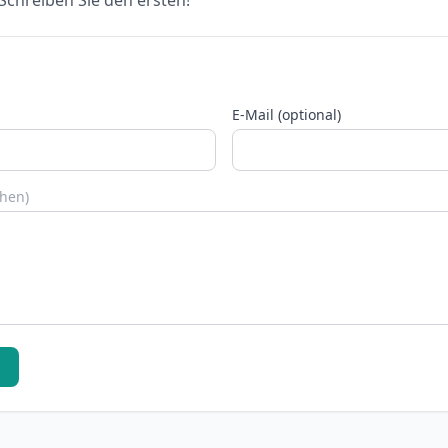
chreiben Sie den ersten!
E-Mail (optional)
chen)