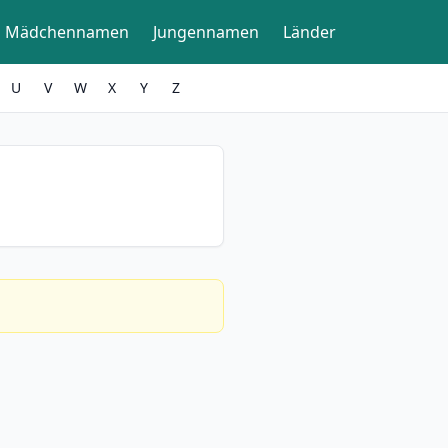
Mädchennamen
Jungennamen
Länder
U
V
W
X
Y
Z