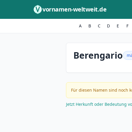
Zum Inhalt springen
vornamen-weltweit.de
A
B
C
D
E
F
Berengario
mä
Für diesen Namen sind noch k
Jetzt Herkunft oder Bedeutung v