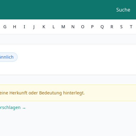
Suche
G
H
I
J
K
L
M
N
O
P
Q
R
S
T
nnlich
eine Herkunft oder Bedeutung hinterlegt.
orschlagen →