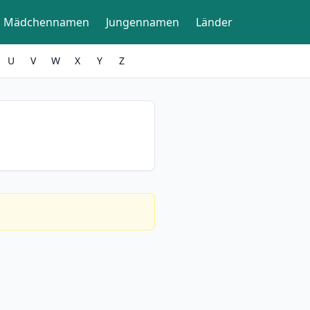
Mädchennamen
Jungennamen
Länder
U
V
W
X
Y
Z