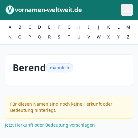
Zum Inhalt springen
vornamen-weltweit.de
A
B
C
D
E
F
G
H
I
J
K
L
M
N
O
P
Q
R
S
T
U
V
W
X
Y
Z
Berend
männlich
Für diesen Namen sind noch keine Herkunft oder
Bedeutung hinterlegt.
Jetzt Herkunft oder Bedeutung vorschlagen →