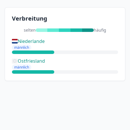
Verbreitung
selten
häufig
Niederlande
männlich
Ostfriesland
männlich