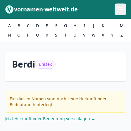
Zum Inhalt springen
vornamen-weltweit.de
A
B
C
D
E
F
G
H
I
J
K
L
M
N
O
P
Q
R
S
T
U
V
W
X
Y
Z
Berdi
unisex
Für diesen Namen sind noch keine Herkunft oder
Bedeutung hinterlegt.
Jetzt Herkunft oder Bedeutung vorschlagen →