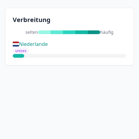
Verbreitung
selten
häufig
Niederlande
unisex