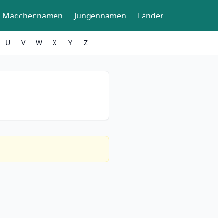
Mädchennamen
Jungennamen
Länder
U
V
W
X
Y
Z