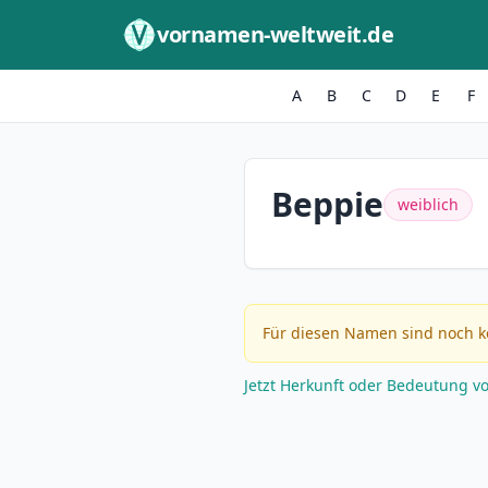
Zum Inhalt springen
vornamen-weltweit.de
A
B
C
D
E
F
Beppie
weiblich
Für diesen Namen sind noch k
Jetzt Herkunft oder Bedeutung v