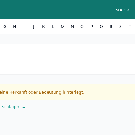
Suche
G
H
I
J
K
L
M
N
O
P
Q
R
S
T
eine Herkunft oder Bedeutung hinterlegt.
orschlagen →