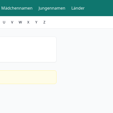
Mädchennamen
Jungennamen
Länder
U
V
W
X
Y
Z