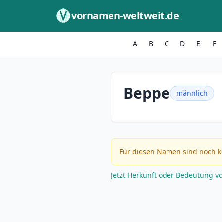
Zum Inhalt springen
vornamen-weltweit.de
A
B
C
D
E
F
Beppe
männlich
Für diesen Namen sind noch k
Jetzt Herkunft oder Bedeutung v