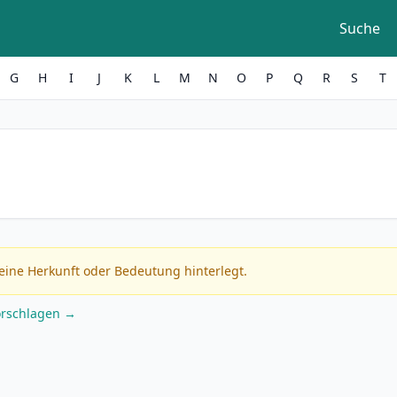
Suche
G
H
I
J
K
L
M
N
O
P
Q
R
S
T
eine Herkunft oder Bedeutung hinterlegt.
orschlagen →