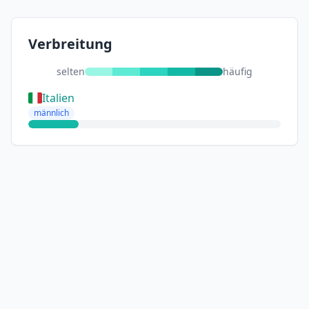
Verbreitung
selten
häufig
Italien
männlich