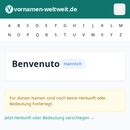
Zum Inhalt springen
vornamen-weltweit.de
A
B
C
D
E
F
G
H
I
J
K
L
M
N
O
P
Q
R
S
T
U
V
W
X
Y
Z
Benvenuto
männlich
Für diesen Namen sind noch keine Herkunft oder
Bedeutung hinterlegt.
Jetzt Herkunft oder Bedeutung vorschlagen →