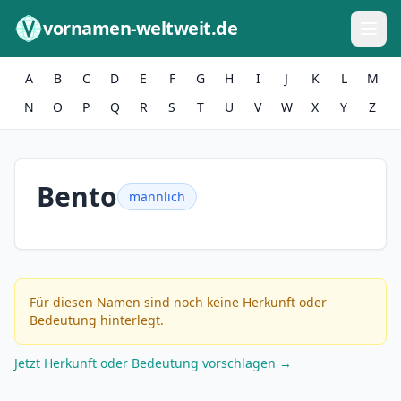
Zum Inhalt springen
vornamen-weltweit.de
A
B
C
D
E
F
G
H
I
J
K
L
M
N
O
P
Q
R
S
T
U
V
W
X
Y
Z
Bento
männlich
Für diesen Namen sind noch keine Herkunft oder
Bedeutung hinterlegt.
Jetzt Herkunft oder Bedeutung vorschlagen →