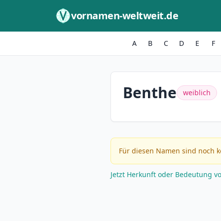
Zum Inhalt springen
vornamen-weltweit.de
A
B
C
D
E
F
Benthe
weiblich
Für diesen Namen sind noch k
Jetzt Herkunft oder Bedeutung v