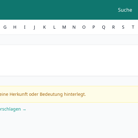
Suche
G
H
I
J
K
L
M
N
O
P
Q
R
S
T
eine Herkunft oder Bedeutung hinterlegt.
orschlagen →