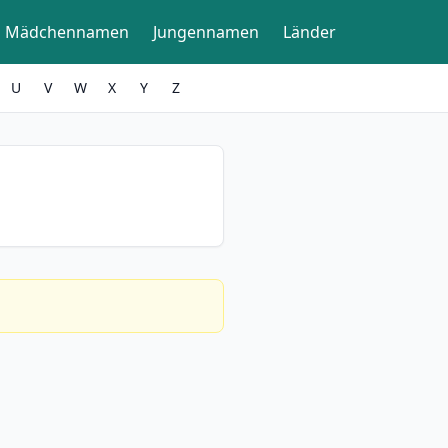
Mädchennamen
Jungennamen
Länder
U
V
W
X
Y
Z