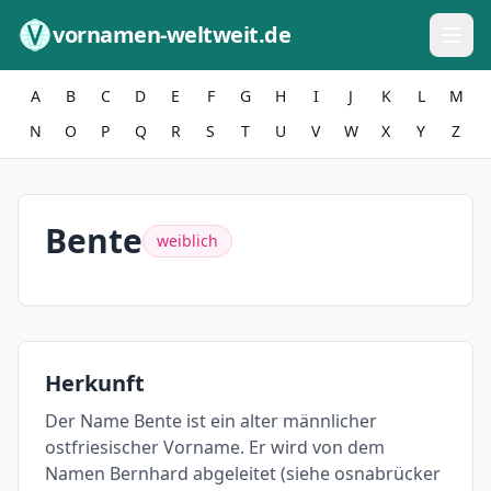
Zum Inhalt springen
vornamen-weltweit.de
A
B
C
D
E
F
G
H
I
J
K
L
M
N
O
P
Q
R
S
T
U
V
W
X
Y
Z
Bente
weiblich
Herkunft
Der Name Bente ist ein alter männlicher
ostfriesischer Vorname. Er wird von dem
Namen Bernhard abgeleitet (siehe osnabrücker