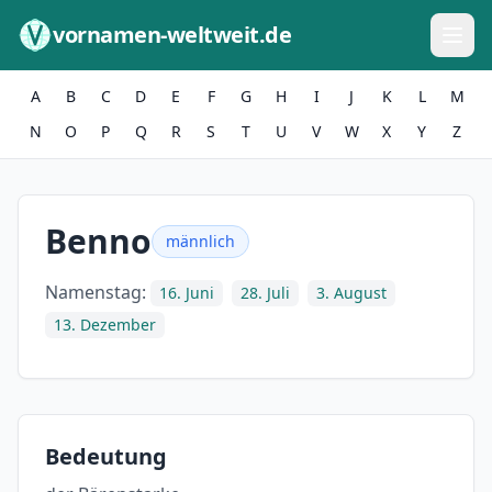
Zum Inhalt springen
vornamen-weltweit.de
A
B
C
D
E
F
G
H
I
J
K
L
M
N
O
P
Q
R
S
T
U
V
W
X
Y
Z
Benno
männlich
Namenstag:
16. Juni
28. Juli
3. August
13. Dezember
Bedeutung