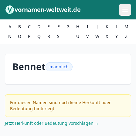
Zum Inhalt springen
vornamen-weltweit.de
A
B
C
D
E
F
G
H
I
J
K
L
M
N
O
P
Q
R
S
T
U
V
W
X
Y
Z
Bennet
männlich
Für diesen Namen sind noch keine Herkunft oder
Bedeutung hinterlegt.
Jetzt Herkunft oder Bedeutung vorschlagen →