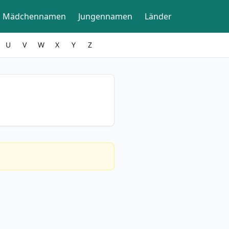
Mädchennamen
Jungennamen
Länder
U
V
W
X
Y
Z