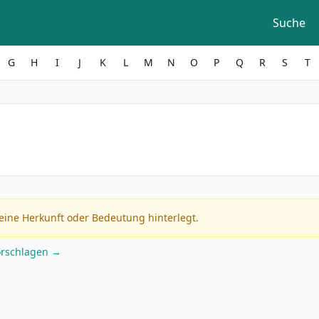
Suche
G
H
I
J
K
L
M
N
O
P
Q
R
S
T
eine Herkunft oder Bedeutung hinterlegt.
orschlagen →