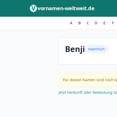
Zum Inhalt springen
vornamen-weltweit.de
A
B
C
D
E
F
Benji
männlich
Für diesen Namen sind noch k
Jetzt Herkunft oder Bedeutung v