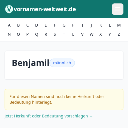
Zum Inhalt springen
vornamen-weltweit.de
A
B
C
D
E
F
G
H
I
J
K
L
M
N
O
P
Q
R
S
T
U
V
W
X
Y
Z
Benjamil
männlich
Für diesen Namen sind noch keine Herkunft oder
Bedeutung hinterlegt.
Jetzt Herkunft oder Bedeutung vorschlagen →