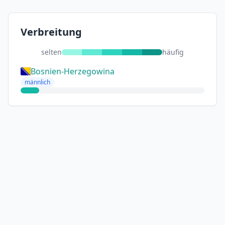
Verbreitung
selten
häufig
Bosnien-Herzegowina
männlich