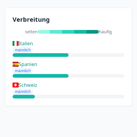
Verbreitung
selten
häufig
Italien
männlich
Spanien
männlich
Schweiz
männlich