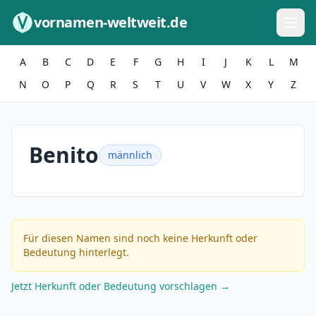
Zum Inhalt springen
vornamen-weltweit.de
A
B
C
D
E
F
G
H
I
J
K
L
M
N
O
P
Q
R
S
T
U
V
W
X
Y
Z
Benito
männlich
Für diesen Namen sind noch keine Herkunft oder
Bedeutung hinterlegt.
Jetzt Herkunft oder Bedeutung vorschlagen →