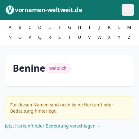
Zum Inhalt springen
vornamen-weltweit.de
A
B
C
D
E
F
G
H
I
J
K
L
M
N
O
P
Q
R
S
T
U
V
W
X
Y
Z
Benine
weiblich
Für diesen Namen sind noch keine Herkunft oder
Bedeutung hinterlegt.
Jetzt Herkunft oder Bedeutung vorschlagen →