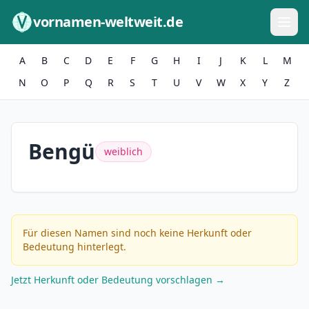
Zum Inhalt springen
vornamen-weltweit.de
A
B
C
D
E
F
G
H
I
J
K
L
M
N
O
P
Q
R
S
T
U
V
W
X
Y
Z
Bengü
weiblich
Für diesen Namen sind noch keine Herkunft oder
Bedeutung hinterlegt.
Jetzt Herkunft oder Bedeutung vorschlagen →