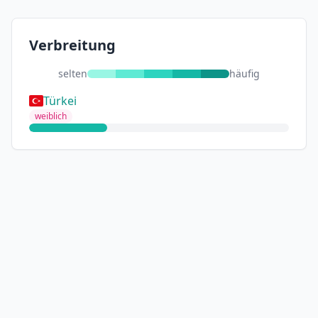
Verbreitung
selten
häufig
Türkei
weiblich