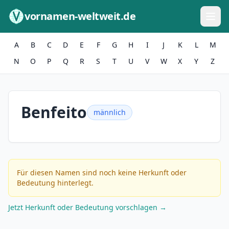
Zum Inhalt springen
vornamen-weltweit.de
A
B
C
D
E
F
G
H
I
J
K
L
M
N
O
P
Q
R
S
T
U
V
W
X
Y
Z
Benfeito
männlich
Für diesen Namen sind noch keine Herkunft oder
Bedeutung hinterlegt.
Jetzt Herkunft oder Bedeutung vorschlagen →