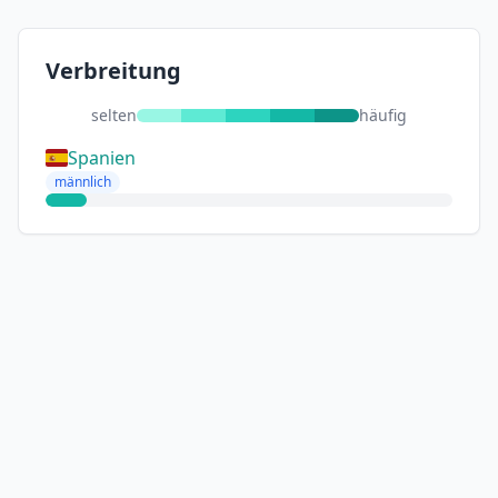
Verbreitung
selten
häufig
Spanien
männlich