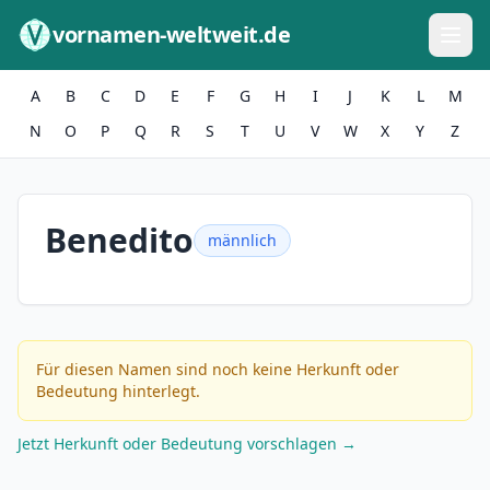
Zum Inhalt springen
vornamen-weltweit.de
A
B
C
D
E
F
G
H
I
J
K
L
M
N
O
P
Q
R
S
T
U
V
W
X
Y
Z
Benedito
männlich
Für diesen Namen sind noch keine Herkunft oder
Bedeutung hinterlegt.
Jetzt Herkunft oder Bedeutung vorschlagen →