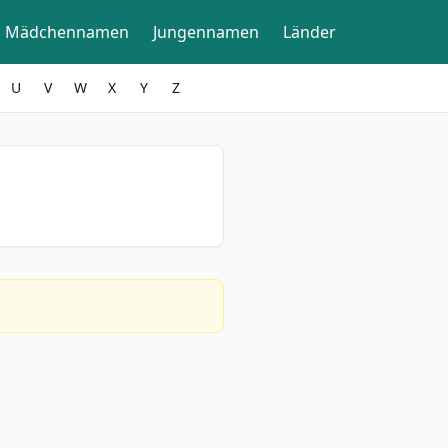
Mädchennamen
Jungennamen
Länder
U
V
W
X
Y
Z