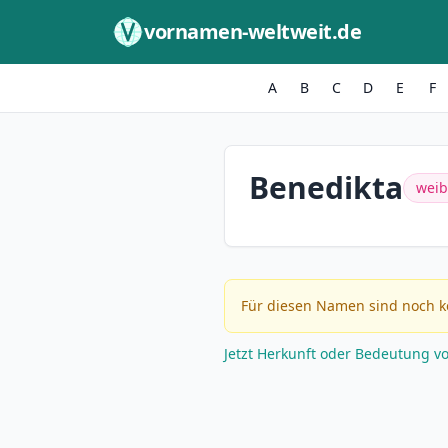
Zum Inhalt springen
vornamen-weltweit.de
A
B
C
D
E
F
Benedikta
weib
Für diesen Namen sind noch k
Jetzt Herkunft oder Bedeutung v