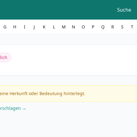
Suche
G
H
I
J
K
L
M
N
O
P
Q
R
S
T
lich
eine Herkunft oder Bedeutung hinterlegt.
orschlagen →