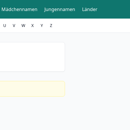
Mädchennamen
Jungennamen
Länder
U
V
W
X
Y
Z