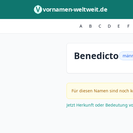
Zum Inhalt springen
vornamen-weltweit.de
A
B
C
D
E
F
Benedicto
männ
Für diesen Namen sind noch k
Jetzt Herkunft oder Bedeutung v