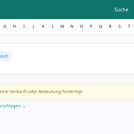
Suche
G
H
I
J
K
L
M
N
O
P
Q
R
S
T
lich
eine Herkunft oder Bedeutung hinterlegt.
orschlagen →