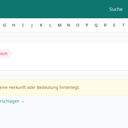
Suche
G
H
I
J
K
L
M
N
O
P
Q
R
S
T
lich
eine Herkunft oder Bedeutung hinterlegt.
orschlagen →