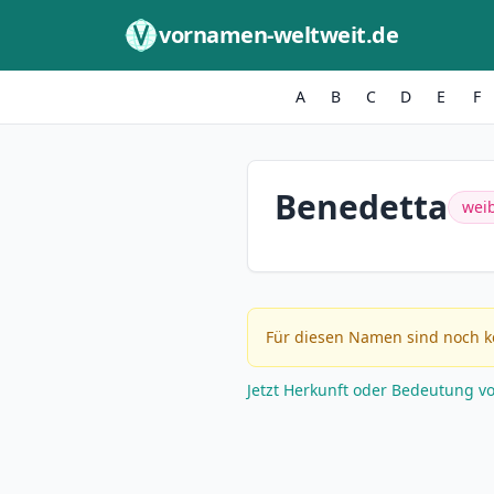
Zum Inhalt springen
vornamen-weltweit.de
A
B
C
D
E
F
Benedetta
weib
Für diesen Namen sind noch k
Jetzt Herkunft oder Bedeutung v