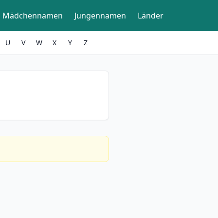
Mädchennamen
Jungennamen
Länder
U
V
W
X
Y
Z