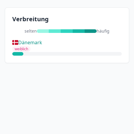
Verbreitung
selten
häufig
Dänemark
weiblich