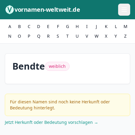
Zum Inhalt springen
vornamen-weltweit.de
A
B
C
D
E
F
G
H
I
J
K
L
M
N
O
P
Q
R
S
T
U
V
W
X
Y
Z
Bendte
weiblich
Für diesen Namen sind noch keine Herkunft oder
Bedeutung hinterlegt.
Jetzt Herkunft oder Bedeutung vorschlagen →