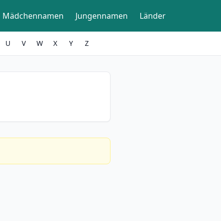
Mädchennamen
Jungennamen
Länder
U
V
W
X
Y
Z