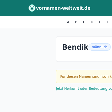
Zum Inhalt springen
vornamen-weltweit.de
A
B
C
D
E
F
Bendik
männlich
Für diesen Namen sind noch k
Jetzt Herkunft oder Bedeutung v