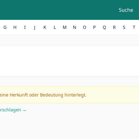
Suche
G
H
I
J
K
L
M
N
O
P
Q
R
S
T
eine Herkunft oder Bedeutung hinterlegt.
orschlagen →