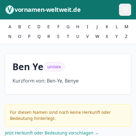
Zum Inhalt springen
vornamen-weltweit.de
A
B
C
D
E
F
G
H
I
J
K
L
M
N
O
P
Q
R
S
T
U
V
W
X
Y
Z
Ben Ye
unisex
Kurzform von:
Ben-Ye, Benye
Für diesen Namen sind noch keine Herkunft oder
Bedeutung hinterlegt.
Jetzt Herkunft oder Bedeutung vorschlagen →