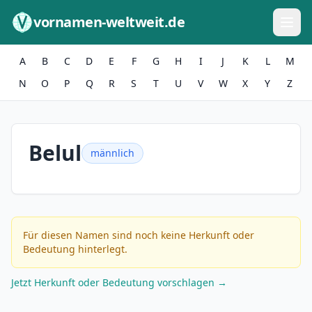
Zum Inhalt springen
vornamen-weltweit.de
A
B
C
D
E
F
G
H
I
J
K
L
M
N
O
P
Q
R
S
T
U
V
W
X
Y
Z
Belul
männlich
Für diesen Namen sind noch keine Herkunft oder
Bedeutung hinterlegt.
Jetzt Herkunft oder Bedeutung vorschlagen →