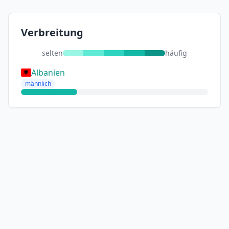
Verbreitung
selten
häufig
Albanien
männlich