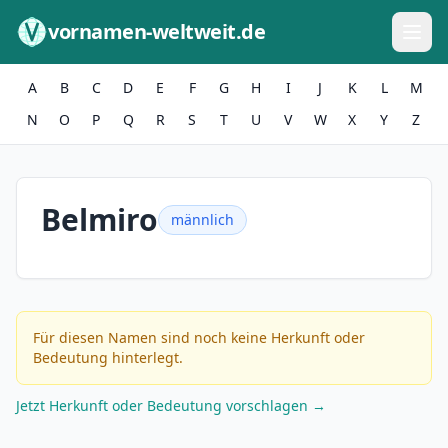
Zum Inhalt springen
vornamen-weltweit.de
A
B
C
D
E
F
G
H
I
J
K
L
M
N
O
P
Q
R
S
T
U
V
W
X
Y
Z
Belmiro
männlich
Für diesen Namen sind noch keine Herkunft oder
Bedeutung hinterlegt.
Jetzt Herkunft oder Bedeutung vorschlagen →