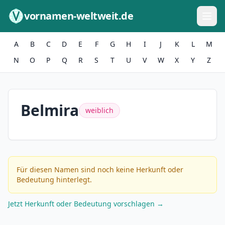
Zum Inhalt springen
vornamen-weltweit.de
A
B
C
D
E
F
G
H
I
J
K
L
M
N
O
P
Q
R
S
T
U
V
W
X
Y
Z
Belmira
weiblich
Für diesen Namen sind noch keine Herkunft oder
Bedeutung hinterlegt.
Jetzt Herkunft oder Bedeutung vorschlagen →