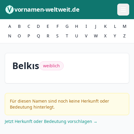
Zum Inhalt springen
vornamen-weltweit.de
A
B
C
D
E
F
G
H
I
J
K
L
M
N
O
P
Q
R
S
T
U
V
W
X
Y
Z
Belkıs
weiblich
Für diesen Namen sind noch keine Herkunft oder
Bedeutung hinterlegt.
Jetzt Herkunft oder Bedeutung vorschlagen →