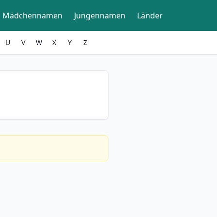
Mädchennamen
Jungennamen
Länder
U
V
W
X
Y
Z