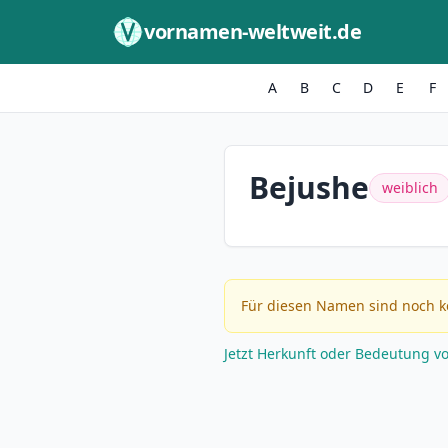
Zum Inhalt springen
vornamen-weltweit.de
A
B
C
D
E
F
Bejushe
weiblich
Für diesen Namen sind noch k
Jetzt Herkunft oder Bedeutung v