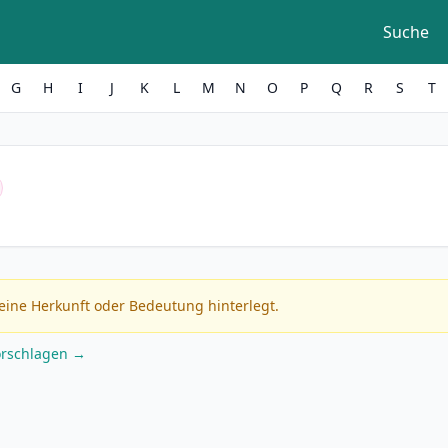
Suche
G
H
I
J
K
L
M
N
O
P
Q
R
S
T
eine Herkunft oder Bedeutung hinterlegt.
orschlagen →